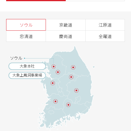
ソウル
京畿道
江原道
忠淸道
慶尚道
全羅道
ソウル
大象本社
大象上鳳洞事業場