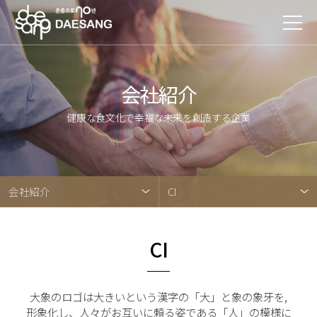
会社紹介
健康な食文化で幸福な未来を創造する企業
会社紹介
CI
CI
大象のロゴは大きいという漢字の「大」と象の象牙を,
形象化し、人々がお互いに頼る姿である「人」の模様に