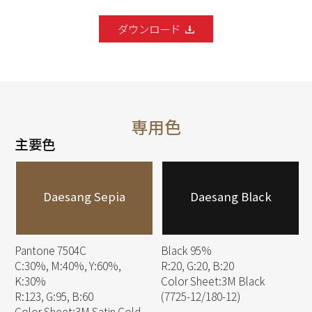
ダウンロード
専用色
主要色
Daesang Sepia
Daesang Black
Pantone 7504C
Black 95%
C:30%, M:40%, Y:60%,
R:20, G:20, B:20
K:30%
Color Sheet:3M Black
R:123, G:95, B:60
(7725-12/180-12)
Color Sheet:3M Satin Gold