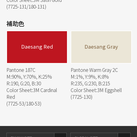
(7725-131/180-131)
補助色
Daesang Red
Daesang Gray
Pantone 187C
Pantone Warm Gray 2C
M:90%, Y:70%, K:25%
M:1%, Y:9%, K:8%
R:190, G:20, B:30
R:235, G:230, B:215
Color Sheet:3M Cardinal
Color Sheet:3M Eggshell
Red
(7725-130)
(7725-53/180-53)