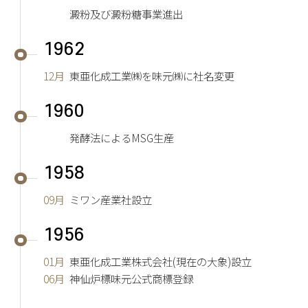
澱粉及び澱粉糖事業進出
1962
12月
東亜化成工業㈱を味元㈱に社名変更
1960
発酵法によるMSG生産
1958
09月
ミワン産業社設立
1956
01月
東亜化成工業株式会社(現在の大象)設立
06月
神仙炉標味元公式商標登録