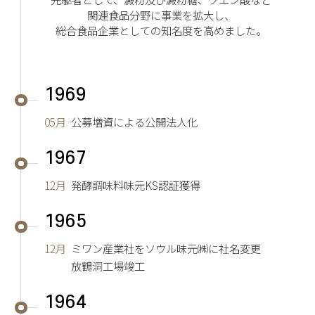
関連食品分野に事業を拡大し、
総合食品企業としての知名度を高めました。
1969
05月
公募増資による公開法人化
1967
12月
発酵調味料味元KS認証獲得
1965
12月
ミワン産業社をソウル味元㈱に社名変更
放鶴洞工場竣工
1964