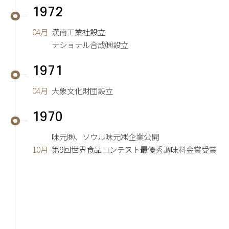
1972
04月
漢南工業社設立
ナショナル合成㈱設立
1971
04月
大象文化財団設立
1970
味元㈱、ソウル味元㈱企業公開
10月
第9回世界食品コンテスト最優秀調味料金賞受賞