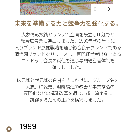
未来を準備する力と競争力を強化する。
大象情報技術とサンアム企画を設立しIT分野と
総合広告業に進出しました。1990年代の半ばに
入りブランド展開戦略を通じ総合食品ブランドである
清淨園ブランドをリリースし、専門経営者出身である
コ・ドゥモ会長の就任を通じ専門経営者体制を
確立しました。
味元㈱と世元㈱の合併をきっかけに、グループ名を
「大象」に変更、財務構造の改善と事業構造の
専門化などの構造改革を通じ、超一流企業に
跳躍するための土台を構築しました。
1999