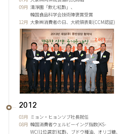
09月
清淨園「飲む紅酢」、
韓国食品科学会技術陣褒賞受賞
12月
大象㈱消費者の日、大統領表彰(CCM認証)
2012
03月
ミョン・ヒョンソブ社長就任
08月
韓国消費者ウェルビーイング指数(KS-
WCI)1位選定
(紅酢、ブドウ種油、オリゴ糖、