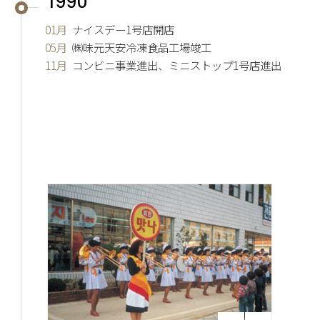
1990
01月
ナイスデー1号店開店
05月
㈱味元天安冷凍食品工場竣工
11月
コンビニ事業進出、ミニストップ1号店進出