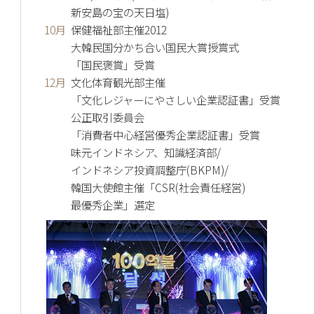
新安島の宝の天日塩)
10月
保健福祉部主催2012
大韓民国分かち合い国民大賞授賞式
「国民褒賞」受賞
12月
文化体育観光部主催
「文化レジャーにやさしい企業認証書」受賞
公正取引委員会
「消費者中心経営優秀企業認証書」受賞
味元インドネシア、知識経済部/
インドネシア投資調整庁(BKPM)/
韓国大使館主催「CSR(社会責任経営)
最優秀企業」選定