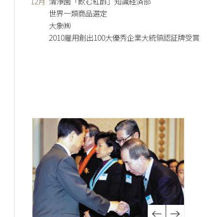
12月
清淨園「飲む紅酢」知識経済部
世界一類商品選定
大象㈱
2010雇用創出100大優秀企業大統領認証牌受賞