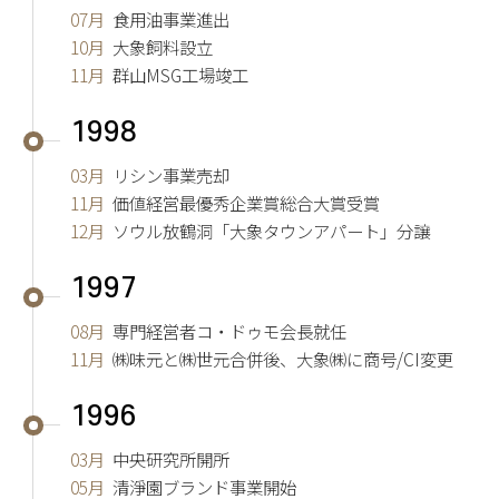
07月
食用油事業進出
10月
大象飼料設立
11月
群山MSG工場竣工
1998
03月
リシン事業売却
11月
価値経営最優秀企業賞総合大賞受賞
12月
ソウル放鶴洞「大象タウンアパート」分譲
1997
08月
専門経営者コ・ドゥモ会長就任
11月
㈱味元と㈱世元合併後、大象㈱に商号/CI変更
1996
03月
中央研究所開所
05月
清淨園ブランド事業開始