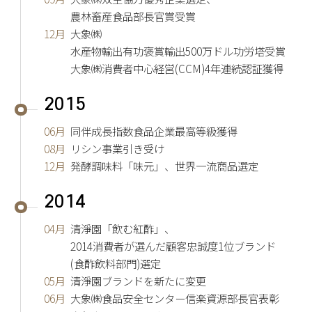
農林畜産食品部長官賞受賞
12月
大象㈱
水産物輸出有功褒賞輸出500万ドル功労塔受賞
大象㈱消費者中心経営(CCM)4年連続認証獲得
2015
06月
同伴成長指数食品企業最高等級獲得
08月
リシン事業引き受け
12月
発酵調味料「味元」、世界一流商品選定
2014
04月
清淨園「飲む紅酢」、
2014消費者が選んだ顧客忠誠度1位ブランド
(食酢飲料部門)選定
05月
清淨園ブランドを新たに変更
06月
大象㈱食品安全センター信楽資源部長官表彰