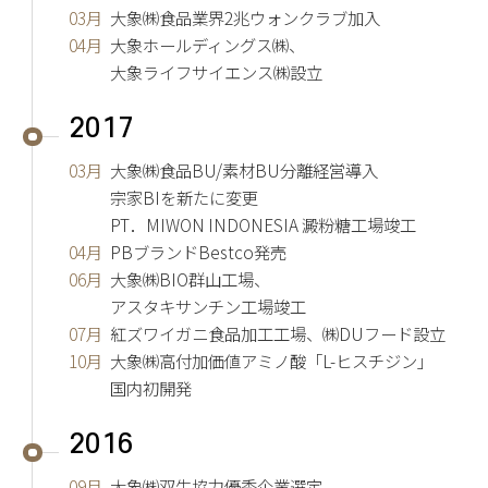
03月
大象㈱食品業界2兆ウォンクラブ加入
04月
大象ホールディングス㈱、
大象ライフサイエンス㈱設立
2017
03月
大象㈱食品BU/素材BU分離経営導入
宗家BIを新たに変更
PT．MIWON INDONESIA 澱粉糖工場竣工
04月
PBブランドBestco発売
06月
大象㈱BIO群山工場、
アスタキサンチン工場竣工
07月
紅ズワイガニ食品加工工場、㈱DUフード設立
10月
大象㈱高付加価値アミノ酸「L-ヒスチジン」
国内初開発
2016
09月
大象㈱双生協力優秀企業選定、