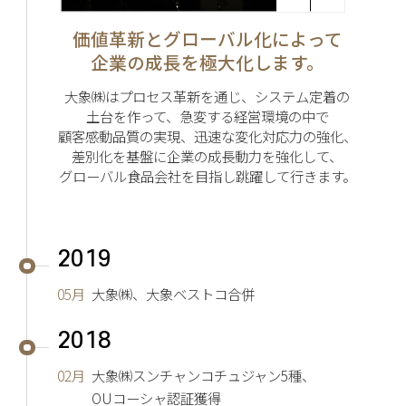
価値革新とグローバル化によって
企業の成長を極大化します。
大象㈱はプロセス革新を通じ、システム定着の
土台を作って、急変する経営環境の中で
顧客感動品質の実現、迅速な変化対応力の強化、
差別化を基盤に企業の成長動力を強化して、
グローバル食品会社を目指し跳躍して行きます。
2019
05月
大象㈱、大象ベストコ合併
2018
02月
大象㈱スンチャンコチュジャン5種、
OUコーシャ認証獲得