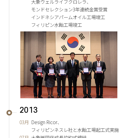
大象ウェルライフクロレラ、
モンドセレクション3年連続金賞受賞
インドネシアパームオイル工場竣工
フィリピン水飴工場竣工
2013
03月
Design Ricor、
フィリピンネスレ社と水飴工場起工式実施
07月
大象㈱同伴成長協約式締結