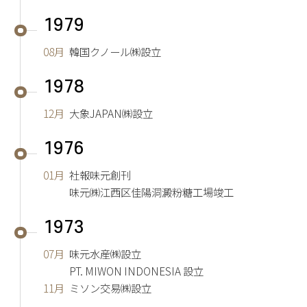
1979
08月
韓国クノール㈱設立
1978
12月
大象JAPAN㈱設立
1976
01月
社報味元創刊
味元㈱江西区佳陽洞澱粉糖工場竣工
1973
07月
味元水産㈱設立
PT. MIWON INDONESIA 設立
11月
ミソン交易㈱設立