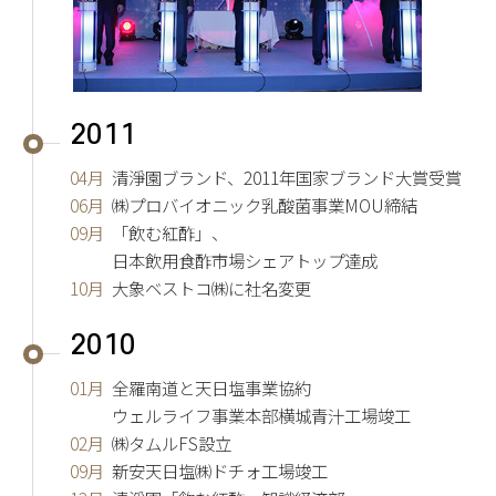
2011
04月
清淨園ブランド、2011年国家ブランド大賞受賞
06月
㈱プロバイオニック乳酸菌事業MOU締結
09月
「飲む紅酢」、
日本飲用食酢市場シェアトップ達成
10月
大象ベストコ㈱に社名変更
2010
01月
全羅南道と天日塩事業協約
ウェルライフ事業本部横城青汁工場竣工
02月
㈱タムルFS設立
09月
新安天日塩㈱ドチォ工場竣工