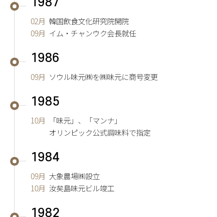
1987
02月
韓国飲食文化研究院開院
09月
イム・チャンウク会長就任
1986
09月
ソウル味元㈱を㈱味元に商号変更
1985
10月
「味元」、「マンナ」
オリンピック公式調味料で指定
1984
09月
大象農場㈱設立
10月
汝矣島味元ビル竣工
1982