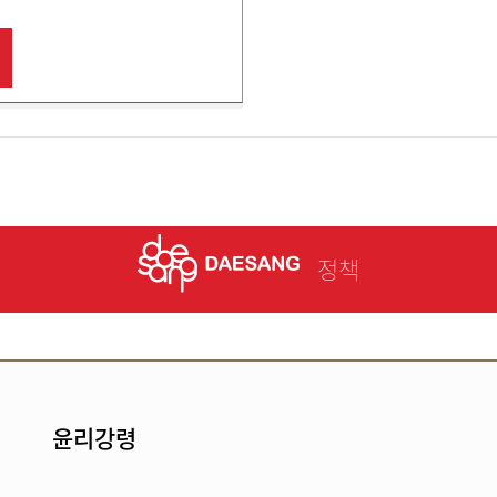
정책
윤리강령