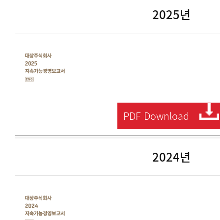
서
2025년
국
문
대
상
주
식
회
사
2025
지
속
PDF
Download
가
능
보
고
서
2024년
영
문
대
상
주
식
회