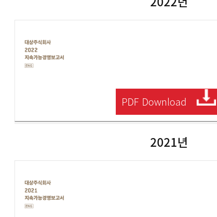
2022년
영
문
대
상
주
식
회
사
2022
지
속
PDF
Download
가
능
보
고
서
2021년
영
문
대
상
주
식
회
사