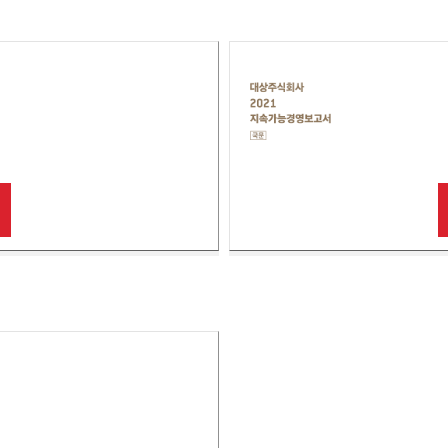
국
문
대
상
주
식
회
사
2021
지
속
가
능
보
고
서
국
문