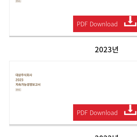
사
2024
지
속
PDF
Download
가
능
보
고
서
2023년
영
문
대
상
주
식
회
사
2023
지
속
PDF
Download
가
능
보
고
서