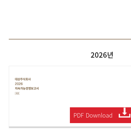
2026년
대
상
주
식
회
사
2026
지
속
PDF
Download
가
능
보
고