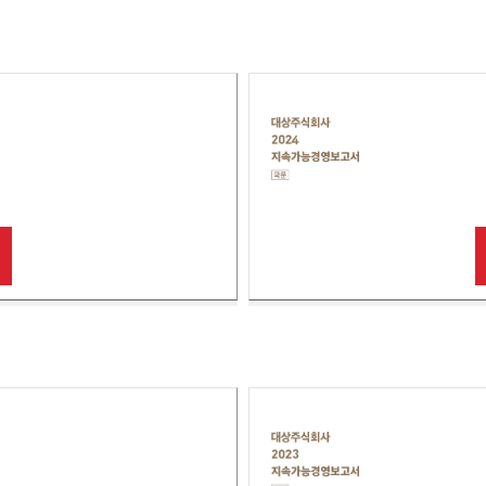
서
국
문
대
상
주
식
회
사
2024
지
속
가
능
보
고
서
국
문
대
상
주
식
회