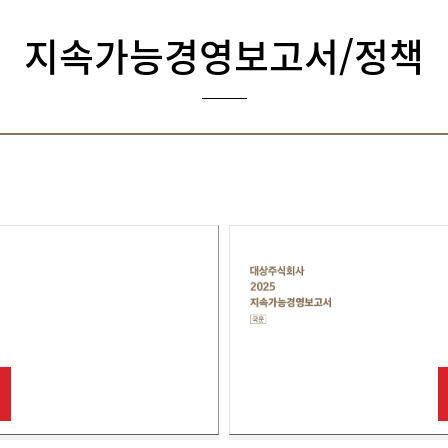
지속가능경영보고서/정책
대
상
주
식
회
사
2025
지
속
가
능
보
고