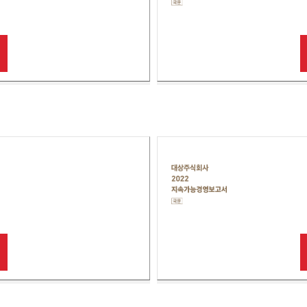
사
2023
지
속
가
능
보
고
서
국
문
대
상
주
식
회
사
2022
지
속
가
능
보
고
서