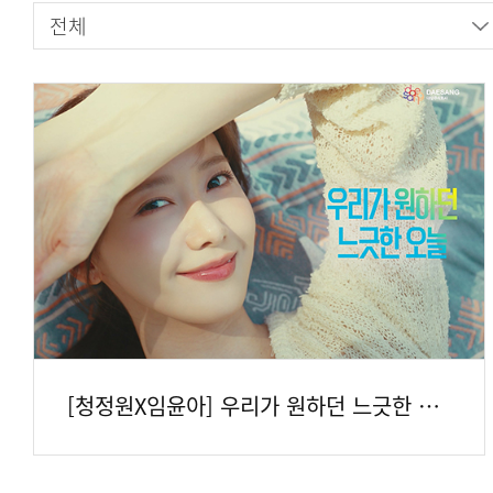
[청정원X임윤아] 우리가 원하던 느긋한 오늘, 청정원