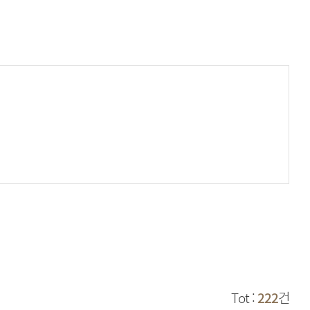
Tot :
222
건