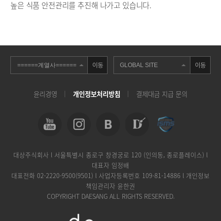
높은 식품 안전관리를 추진해 나가고 있습니다.
이동
이동
윤리경영
개인정보처리방침
결제대금 지급 문의
대상주식회사 l 서울특별시 종로구 창경궁로 120 (인의동, 종로플레이스) l
대표자 임정배
대표전화
02-2220-9500(9501)
l 사업자등록번호 109-81-14886 l 개인정보
책임관리자 윤한권
COPYRIGHT DAESANG ALL RIGHTS RESERVED.