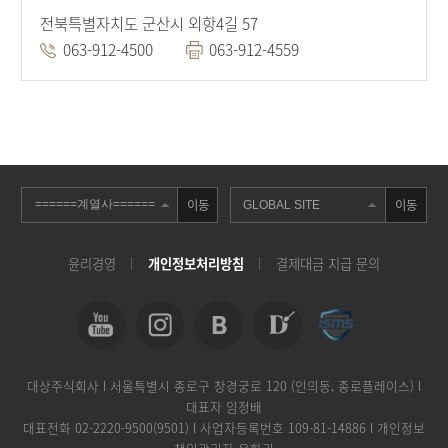
전북특별자치도 군산시 외항4길 57
063-912-4500
063-912-4559
이동
이동
윤리경영
개인정보처리방침
결제대금 지급 문의
대상주식회사 l 서울특별시 종로구 창경궁로 120 (인의동, 종로플레이스) l
대표자 임정배
대표전화
02-2220-9500(9501)
l 사업자등록번호 109-81-14886 l 개인정보