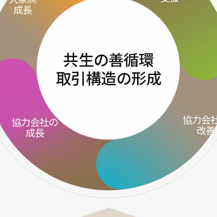
成長
共生の善循環
取引構造の形成
協力会
協力会社の
改善
成長