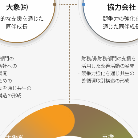
大象㈱
協力会社
極的な支援を通じた
競争力の強化
同伴成長
通じた同伴成
務部門の
-
財務/非財務部門の支援を
会社への
活用した改善活動の展開
展開
-
競争力強化を通じ共生の
ための
善循環取引構造の形成
動を通じ共生の
構造の形成
支援
大象㈱