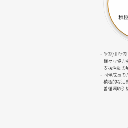
積
-
財務/非財
様々な協力
支援活動の
-
同伴成長の
積極的な活
善循環取引