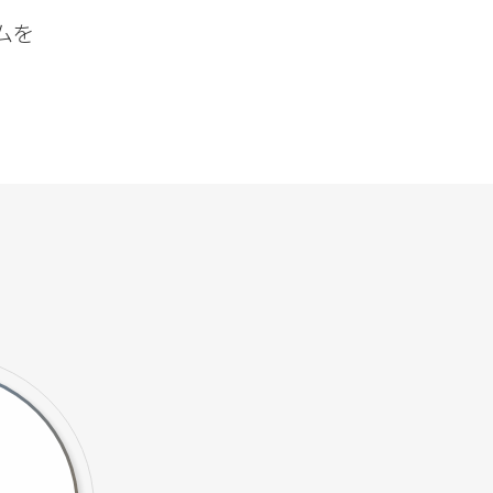
ムを
、
。