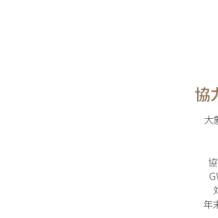
協
大
協
G
年