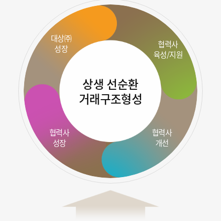
대상㈜
협력사
성장
육성/지원
상생 선순환
거래구조형성
협력사
협력사
성장
개선