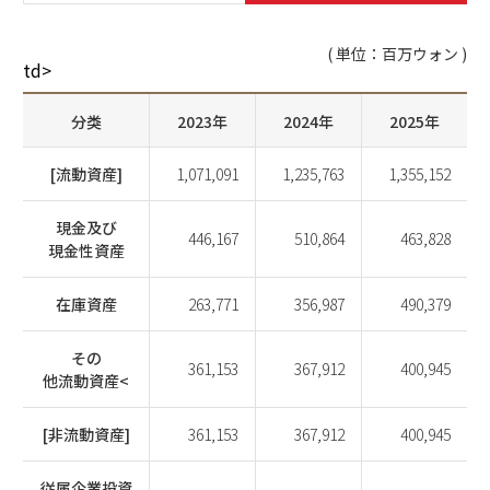
( 単位：百万ウォン )
td>
分类
2023年
2024年
2025年
[流動資産]
1,071,091
1,235,763
1,355,152
現金及び
446,167
510,864
463,828
現金性資産
在庫資産
263,771
356,987
490,379
その
361,153
367,912
400,945
他流動資産<
[非流動資産]
361,153
367,912
400,945
従属企業投資