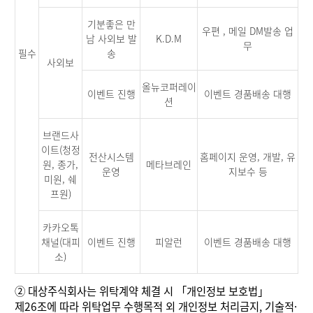
기분좋은 만
우편 , 메일 DM발송 업
남 사외보 발
K.D.M
무
필수
송
사외보
올뉴코퍼레이
이벤트 진행
이벤트 경품배송 대행
션
브랜드사
이트(청정
전산시스템
홈페이지 운영, 개발, 유
원, 종가,
메타브레인
운영
지보수 등
미원, 쉐
프원)
카카오톡
채널(대피
이벤트 진행
피알런
이벤트 경품배송 대행
소)
②
대상주식회사는 위탁계약 체결 시 「개인정보 보호법」
제26조에 따라 위탁업무 수행목적 외 개인정보 처리금지, 기술적·