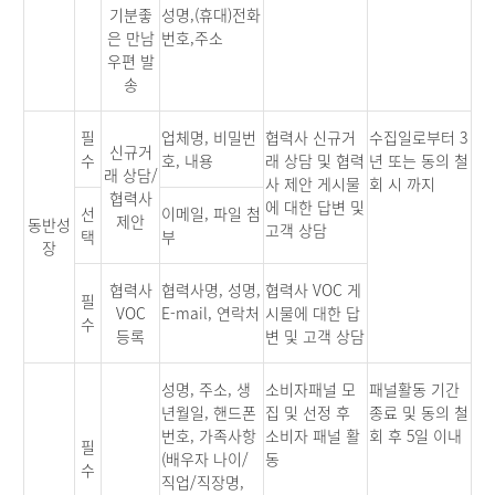
기분좋
성명,(휴대)전화
은 만남
번호,주소
우편 발
송
필
업체명, 비밀번
협력사 신규거
수집일로부터 3
신규거
수
호, 내용
래 상담 및 협력
년 또는 동의 철
래 상담/
사 제안 게시물
회 시 까지
협력사
에 대한 답변 및
선
이메일, 파일 첨
제안
동반성
고객 상담
택
부
장
협력사
협력사명, 성명,
협력사 VOC 게
필
VOC
E-mail, 연락처
시물에 대한 답
수
등록
변 및 고객 상담
성명, 주소, 생
소비자패널 모
패널활동 기간
년월일, 핸드폰
집 및 선정 후
종료 및 동의 철
번호, 가족사항
소비자 패널 활
회 후 5일 이내
필
(배우자 나이/
동
수
직업/직장명,