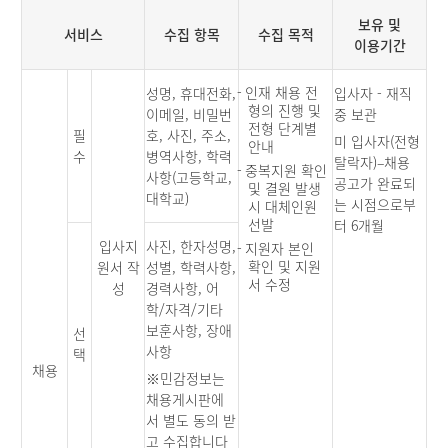
보유 및
서비스
수집 항목
수집 목적
이용기간
-
인재 채용 전
성명, 휴대전화,
입사자 - 재직
형의 진행 및
이메일, 비밀번
중 보관
전형 단계별
필
호, 사진, 주소,
미 입사자(전형
안내
수
병역사항, 학력
탈락자)–채용
-
중복지원 확인
사항(고등학교,
공고가 완료되
및 결원 발생
대학교)
는 시점으로부
시 대체인원
선발
터 6개월
입사지
사진, 한자성명,
-
지원자 본인
확인 및 지원
원서 작
성별, 학력사항,
서 수정
성
경력사항, 어
학/자격/기타
보훈사항, 장애
선
사항
택
채용
※민감정보는
채용게시판에
서 별도 동의 받
고 수집합니다