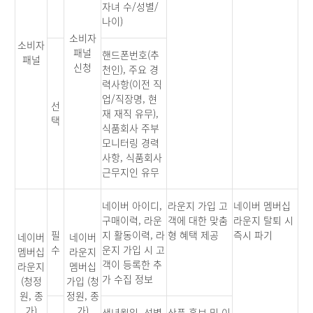
자녀 수/성별/
나이)
소비자
소비자
패널
핸드폰번호(추
패널
신청
천인), 주요 경
력사항(이전 직
업/직장명, 현
선
재 재직 유무),
택
식품회사 주부
모니터링 경력
사항, 식품회사
근무지인 유무
네이버 아이디,
라운지 가입 고
네이버 멤버십
구매이력, 라운
객에 대한 맞춤
라운지 탈퇴 시
필
지 활동이력, 라
형 혜택 제공
즉시 파기
네이버
네이버
수
운지 가입 시 고
멤버십
라운지
객이 등록한 추
라운지
멤버십
가 수집 정보
(청정
가입 (청
원, 종
정원, 종
가)
가)
생년월일, 성별,
상품 홍보 및 이