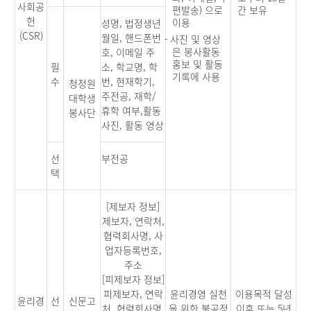
사회공
편발송) 으로
간 보유
헌
이용
성명, 법정생년
(CSR)
월일, 핸드폰번
-
사진 및 영상
은 봉사활동
호, 이메일 주
홍보 및 활동
필
소, 학교명, 학
기록에 사용
수
번, 현재학기,
청정원
주전공, 재학/
대학생
휴학 여부,활동
봉사단
사진, 활동 영상
선
부전공
택
[제보자 정보]
제보자, 연락처,
협력회사명, 사
업자등록번호,
주소
[피제보자 정보]
피제보자, 연락
윤리경영 실천
이용목적 달성
윤리경
선
신문고
처, 협력회사명,
을 위한 불공정
이후 또는 5년