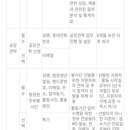
관련 상담, 채용
과 관련된 질의
분석 및 통계자
료
필
성명, 휴대전화
공장견학 업무
6개월 보관 이
수
번호
진행 및 설문
후 파기
공장
공장견
견학
학 신청
선
이메일
택
-
봉사단 선발을
-
선발된 지원자
성명, 법정생년
위한 지원자와
: 활동 시작일
월일, 핸드폰번
의 연락 및 추
로부터 1년 6
필
호, 이메일, 주
가 합격자 선
개월간 보유
수
소, 참여동기,
청정원
발을 위해 이
(단, 지원자의
활동사진, 활동
주부봉
용
삭제 요청 시
영상
즉시 파기)
사단
-
활동기간 업무
수행을 위한
-
선발되지 아니
정보 전달용(S
한 지원자 : 접
선
특기
MS 발송, 전
수기간 만료일
택
화, 이메일, 우
로부터 15일