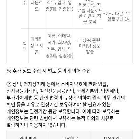
수
다운로
직무, 업태, 업
제품 관련 자
드
종(대), 업종(중)
료를 다운로드
-
자료 다운로드
한 이용자 직
일로부터 1년
군 분석
이름, 이메일,
마케팅
-
대상㈜ 관련
선
국가, 회사명,
정보 제
마케팅 정보
택
직무, 업태, 업
발송
공
종(대), 업종(중)
※ 추가 정보 수집 시 별도 동의에 의해 수집
②
상법, 전자상거래 등에서 소비자보호에 관한 법률,
전자금융거래법, 여신전문금융업법, 국세기본법, 법인세법,
부가가치세법 등 관련 법령의 규정에 의하여 권리 의무 관계의
확인 등을 이유로 일정기간 보유하여야 할 필요가 있는
개인정보는 일정기간 동안 보유합니다. 이에 따라 보유하는
개인정보는 관련 법령에서 보유하는 목적 이외의 사유로
열람하거나 이용하지 않습니다.
관련 법령
보유항목
보유기간