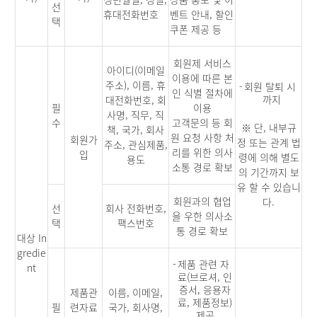
선
휴대전화번호
벤트 안내, 할인
택
쿠폰 제공 등
회원제 서비스
아이디(이메일
이용에 따른 본
주소), 이름, 휴
-
회원 탈퇴 시
인 식별 절차에
까지
대전화번호, 회
필
이용
사명, 직무, 직
수
고객문의 등 회
※ 단, 내부규
책, 국가, 회사
원 요청 사항 처
회원가
정 또는 관계 법
주소, 관심제품,
리를 위한 의사
입
령에 의해 별도
용도
소통 경로 확보
의 기간까지 보
유 할 수 있습니
회원과의 협업
다.
선
회사 전화번호,
을 우한 의사소
택
팩스번호
통 경로 확보
대상 In
gredie
-
제품 관련 자
nt
료(브로셔, 인
증서, 응용자
제품관
이름, 이메일,
료, 제품정보)
필
련자료
국가, 회사명,
제공