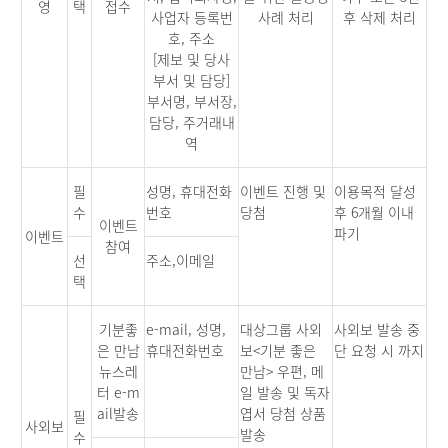
영
택
접수
사업자 등록번
사례 처리
후 삭제 처리
호, 주소
[제보 및 당사
부서 및 담당]
부서명, 부서장,
담당, 주거래내
역
필
성명, 휴대전화
이벤트 진행 및
이용목적 달성
수
번호
당첨
후 6개월 이내
이벤트
파기
이벤트
참여
선
주소,이메일
택
기분좋
e-mail, 성명,
대상그룹 사외
사외보 발송 중
은 만남
휴대전화번호
보<기분 좋은
단 요청 시 까지
뉴스레
만남> 우편, 메
터 e-m
일 발송 및 독자
ail발송
엽서 당첨 상품
필
사외보
발송
수