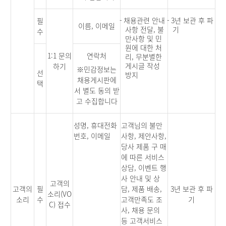
-
채용관련 안내
-
3년 보관 후 파
필
이름, 이메일
사항 전달, 불
기
수
만사항 및 민
원에 대한 처
1:1 문의
연락처
리, 무분별한
게시글 작성
하기
※민감정보는
선
방지
채용게시판에
택
서 별도 동의 받
고 수집합니다
성명, 휴대전화
고객님의 불만
번호, 이메일
사항, 제안사항,
당사 제품 구 매
에 따른 서비스
상담, 이벤트 행
사 안내 및 상
고객의
고객의
필
담, 제품 배송,
3년 보관 후 파
소리(VO
소리
수
고객만족도 조
기
C) 접수
사, 채용 문의
등 고객서비스