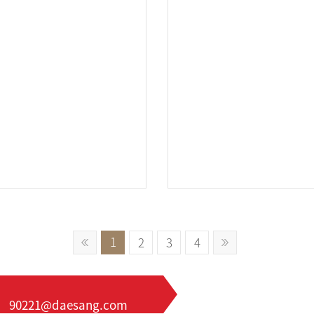
1
2
3
4
90221@daesang.com