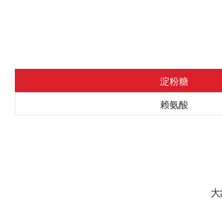
淀粉糖
赖氨酸
大